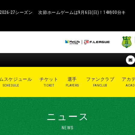
26-27シーズン 次節ホームゲームは9月6日(日)！14時00分キ
ムスケジュール
チケット
選手
ファンクラブ
アカ
SCHEDULE
TICKET
PLAYERS
FANCLUB
ACAD
ニュース
NEWS