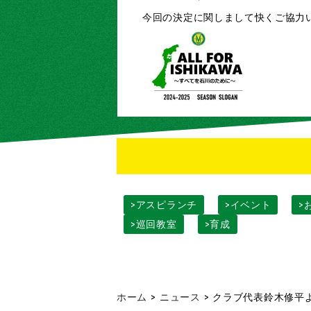
今回の決定に関しまして快くご協力
>アスピランチ
>イベント
>
>巡回教室
>育成
ホーム
>
ニュース
>
クラブ代表鈴木修平