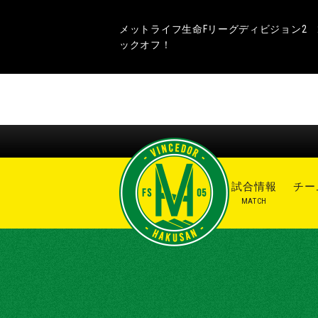
メットライフ生命Fリーグディビジョン2 20
ックオフ！
ニュース
試合情報
チー
NEWS
MATCH