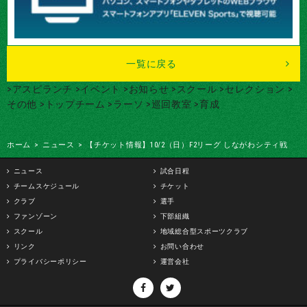
一覧に戻る
>アスピランチ
>イベント
>お知らせ
>スクール
>セレクション
>
その他
>トップチーム
>ラーソ
>巡回教室
>育成
ホーム
>
ニュース
>
【チケット情報】10/2（日）F2リーグ しながわシティ戦
ニュース
試合日程
チームスケジュール
チケット
クラブ
選手
ファンゾーン
下部組織
スクール
地域総合型スポーツクラブ
リンク
お問い合わせ
プライバシーポリシー
運営会社