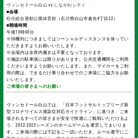
ヴィンセドール白山
vs
しながわシティ
■会場
松任総合運動公園体育館
（石川県白山市倉光4丁目22）
■開場時間
午後13時00分
※待機列につきましてはソーシャルディスタンスを保ってい
ただきますようお願いいたします。
※会場内は全席内履きは不要となっております。
※施設の駐車場には限りがあります。公共交通機関をご利用
くださいますようお願いいたします。また、マイカーをご利
用の際は、できるだけ乗り合わせでのご来場にご協力をお願
いいたします。
ご来場の皆さまへのお願い
ヴィンセドール白山では、「日本フットサルトップリーグ新
型コロナウイルス感染症対応ガイドライン」に基づき、ご来
場されるすべての皆さまが安全で快適にご観戦いただけるよ
う、2022-2023シーズンのホームゲームを運営してまいりま
す。ご来場の際には下記をご一読いただき、ルール遵守にご