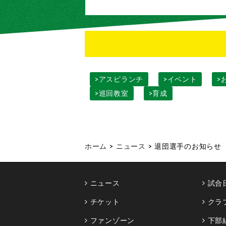
>アスピランチ
>イベント
>
>巡回教室
>育成
ホーム
>
ニュース
>
退団選手のお知らせ
ニュース
試合
チケット
クラ
ファンゾーン
下部