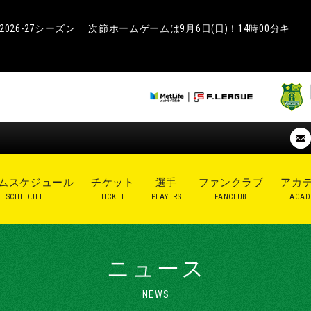
26-27シーズン 次節ホームゲームは9月6日(日)！14時00分キ
ムスケジュール
チケット
選手
ファンクラブ
アカ
SCHEDULE
TICKET
PLAYERS
FANCLUB
ACAD
ニュース
NEWS