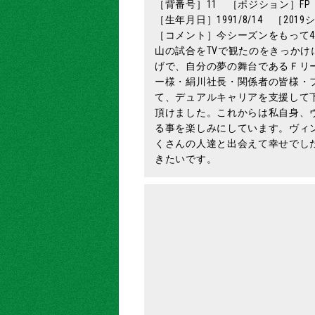
［背番号］11 ［ポジション］FP
［生年月日］1991/8/14 ［20
［コメント］今シーズンをもって
山の試合をTVで観たのをきっか
げで、自分の夢の舞台であるＦリ
ー様・絹川社長・関係者の皆様・
て、デュアルキャリアを支援して
頂けました。これからは私自身、
る事を楽しみにしています。ヴィ
くさんの人達と出会えて幸せでし
きたいです。