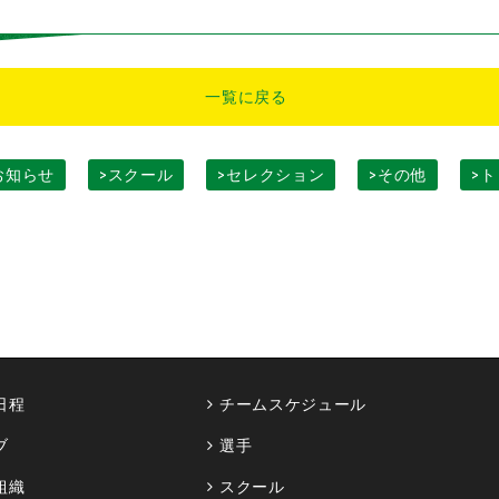
一覧に戻る
お知らせ
>スクール
>セレクション
>その他
>
日程
チームスケジュール
ブ
選手
組織
スクール