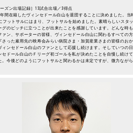
19シーズン出場記録］13試合出場／3得点
4年間在籍したヴィンセドール白山を退団することに決めました。当
けにフットサルにはまり、フットサルを始めました。素晴らしいスタ
ーグのピッチに立つことが出来たことを感謝しています。どんな時
ファン、サポーターの皆様、ヴィンセドール白山に関わるすべての
下さった雇用先の映寿会みらい病院さま・加賀産業さまの皆様のお
ヴィンセドール白山のファンとして応援し続けます。そしていつの日
ンセドール白山のＦリーグ初ゴールを私が決めたことを自慢し続けてい
た。今後どのようにフットサルと関わるかは未定ですが、微力なが