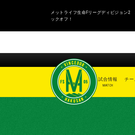
メットライフ生命Fリーグディビジョン2 20
ックオフ！
ニュース
試合情報
チー
NEWS
MATCH