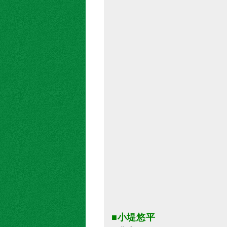
■小堤悠平