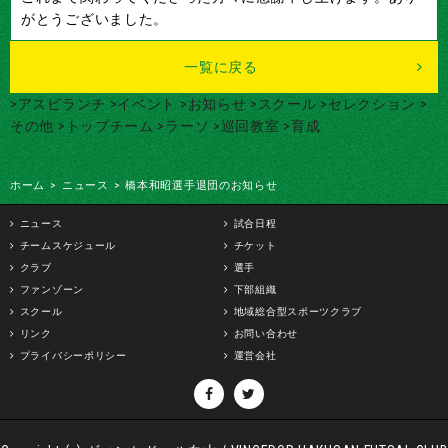
がとうございました。
一覧に戻る
>アスピランチ
>イベント
>お知らせ
>スクール
>セレクション
>
その他
>トップチーム
>ラーソ
>巡回教室
>育成
ホーム
>
ニュース
>
橋本和昭選手退団のお知らせ
ニュース
試合日程
チームスケジュール
チケット
クラブ
選手
ファンゾーン
下部組織
スクール
地域総合型スポーツクラブ
リンク
お問い合わせ
プライバシーポリシー
運営会社