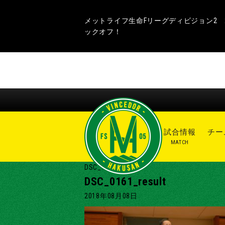
メットライフ生命Fリーグディビジョン2 20
ックオフ！
ニュース
試合情報
チー
NEWS
MATCH
DSC_0161_result
DSC_0161_result
2018年08月08日