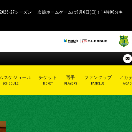
26-27シーズン 次節ホームゲームは9月6日(日)！14時00分キ
ムスケジュール
チケット
選手
ファンクラブ
アカ
SCHEDULE
TICKET
PLAYERS
FANCLUB
ACAD