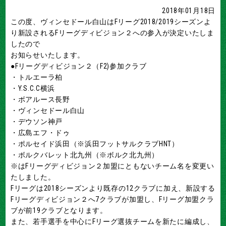
2018年01月18日
この度、ヴィンセドール白山はFリーグ2018/2019シーズンよ
り新設されるFリーグディビジョン２への参入が決定いたしま
したので
お知らせいたします。
●Fリーグディビジョン２（F2)参加クラブ
・トルエーラ柏
・Y.S.C.C横浜
・ボアルース長野
・ヴィンセドール白山
・デウソン神戸
・広島エフ・ドゥ
・ポルセイド浜田（※浜田フットサルクラブHNT）
・ボルクバレット北九州（※ボルク北九州）
※はFリーグディビジョン２加盟にともないチーム名を変更い
たしました。
Fリーグは2018シーズンより既存の12クラブに加え、新設する
Fリーグディビジョン２へ7クラブが加盟し、Fリーグ加盟クラ
ブが前19クラブとなります。
また、若手選手を中心にFリーグ選抜チームを新たに編成し、