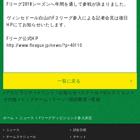
Fリーグ2018シーズンへ年間を通して参戦が決まりました。
ヴィンセドール白山のF２リーグ参入による記者会見は後日
H.Pにてお知らせいたします。
Fリーグ公式H.P
http://www.fleague.jp/news/?p=40110
一覧に戻る
>アスピランチ
>イベント
>お知らせ
>スクール
>セレクション
>
その他
>トップチーム
>ラーソ
>巡回教室
>育成
ホーム
>
ニュース
>
Fリーグディビジョン２参入決定
ニュース
試合日程
チームスケジュール
チケット